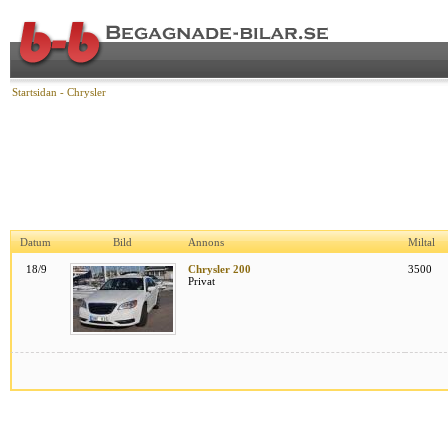
Startsidan
-
Chrysler
Datum
Bild
Annons
Miltal
18/9
Chrysler 200
3500
Privat