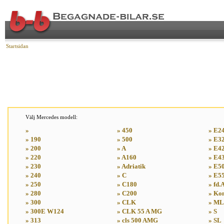
Startsidan
Välj Mercedes modell:
»
» 450
» E2
» 190
» 500
» E3
» 200
» A
» E4
» 220
» A160
» E4
» 230
» Adriatik
» E5
» 240
» C
» E5
» 250
» C180
» fd
» 280
» C200
» Ko
» 300
» CLK
» ML
» 300E W124
» CLK 55 A MG
» S
» 313
» cls 500 AMG
» SL