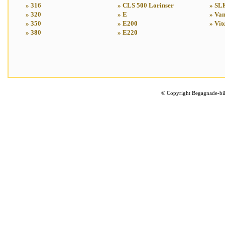
» 316
» CLS 500 Lorinser
» SL
» 320
» E
» Va
» 350
» E200
» Vit
» 380
» E220
©
Copyright Begagnade-bil