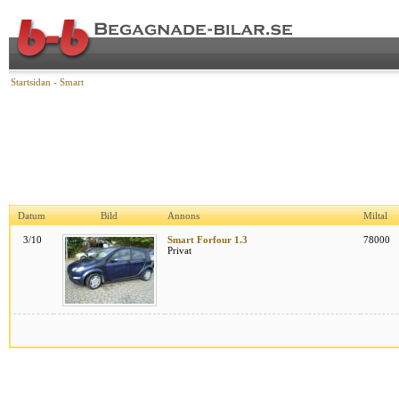
Startsidan
-
Smart
Datum
Bild
Annons
Miltal
3/10
Smart Forfour 1.3
78000
Privat