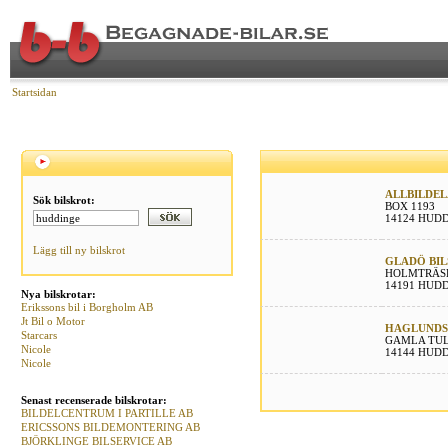
Startsidan
ALLBILDEL
Sök bilskrot:
BOX 1193
14124 HUD
Lägg till ny bilskrot
GLADÖ BIL
HOLMTRÄS
14191 HUD
Nya bilskrotar:
Erikssons bil i Borgholm AB
Jt Bil o Motor
HAGLUNDS
Starcars
GAMLA TUL
Nicole
14144 HUD
Nicole
Senast recenserade bilskrotar:
BILDELCENTRUM I PARTILLE AB
ERICSSONS BILDEMONTERING AB
BJÖRKLINGE BILSERVICE AB