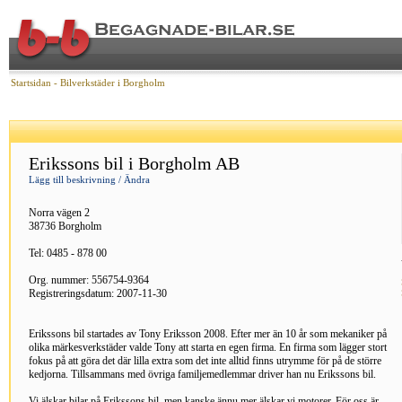
Startsidan
- Bilverkstäder i Borgholm
Erikssons bil i Borgholm AB
Lägg till beskrivning / Ändra
Norra vägen 2
38736 Borgholm
Tel: 0485 - 878 00
Org. nummer: 556754-9364
Registreringsdatum: 2007-11-30
Erikssons bil startades av Tony Eriksson 2008. Efter mer än 10 år som mekaniker på
olika märkesverkstäder valde Tony att starta en egen firma. En firma som lägger stort
fokus på att göra det där lilla extra som det inte alltid finns utrymme för på de större
kedjorna. Tillsammans med övriga familjemedlemmar driver han nu Erikssons bil.
Vi älskar bilar på Erikssons bil, men kanske ännu mer älskar vi motorer. För oss är