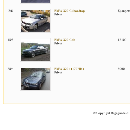
2/6
BMW 320 Ci hardtop
Ej angett
Privat
15/5
BMW 320 Cab
12100
Privat
28/4
BMW 320 i (170HK)
8000
Privat
©
Copyright Begagnade-bil