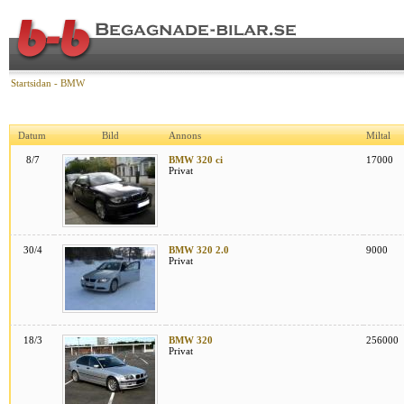
Startsidan
-
BMW
Datum
Bild
Annons
Miltal
8/7
BMW 320 ci
17000
Privat
30/4
BMW 320 2.0
9000
Privat
18/3
BMW 320
256000
Privat