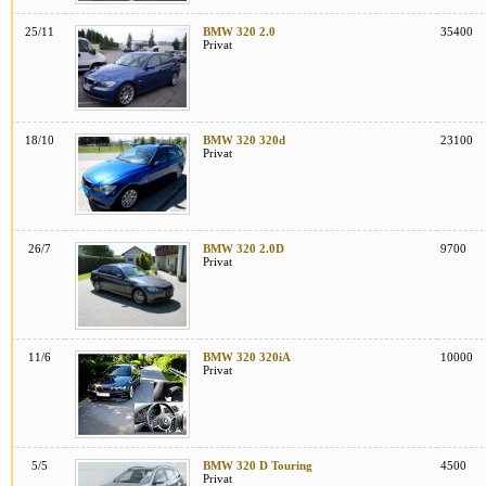
25/11
BMW 320 2.0
35400
Privat
18/10
BMW 320 320d
23100
Privat
26/7
BMW 320 2.0D
9700
Privat
11/6
BMW 320 320iA
10000
Privat
5/5
BMW 320 D Touring
4500
Privat