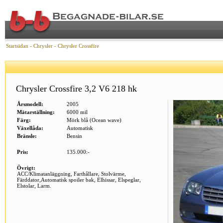
Startsidan
-
Chrysler
-
Chrysler Crossfire
Chrysler Crossfire 3,2 V6 218 hk
Årsmodell:
2005
Mätarställning:
6000 mil
Färg:
Mörk blå (Ocean wave)
Växellåda:
Automatisk
Bränsle:
Bensin
Pris:
135.000:-
Övrigt:
ACC/Klimatanläggning, Farthållare, Stolvärme,
Färddator,Automatisk spoiler bak, Elhissar, Elspeglar,
Elstolar, Larm.