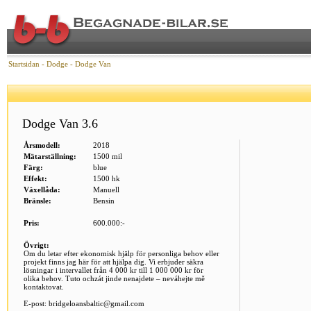
Startsidan
-
Dodge
-
Dodge Van
Dodge Van 3.6
Årsmodell:
2018
Mätarställning:
1500 mil
Färg:
blue
Effekt:
1500 hk
Växellåda:
Manuell
Bränsle:
Bensin
Pris:
600.000:-
Övrigt:
Om du letar efter ekonomisk hjälp för personliga behov eller
projekt finns jag här för att hjälpa dig. Vi erbjuder säkra
lösningar i intervallet från 4 000 kr till 1 000 000 kr för
olika behov. Tuto ochzát jinde nenajdete – neváhejte mě
kontaktovat.
E-post: bridgeloansbaltic@gmail.com