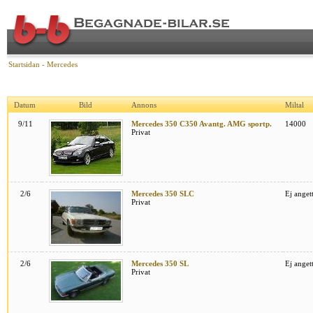
Startsidan
-
Mercedes
Datum
Bild
Annons
Miltal
9/11
Mercedes 350 C350 Avantg. AMG sportp.
14000
Privat
2/6
Mercedes 350 SLC
Ej anget
Privat
2/6
Mercedes 350 SL
Ej anget
Privat