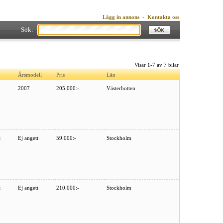
Lägg in annons
-
Kontakta oss
Sök:
Visar 1-7 av 7 bilar
Årsmodell
Pris
Län
2007
205.000:-
Västerbotten
t
Ej angett
59.000:-
Stockholm
t
Ej angett
210.000:-
Stockholm