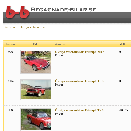
Startsidan
-
Övriga veteranbilar
Datum
Bild
Annons
Miltal
6/5
Övriga veteranbilar Triumph Mk 4
0
Privat
21/4
Övriga veteranbilar Triumph TR6
0
Privat
1/6
Övriga veteranbilar Triumph TR4
49505
Privat