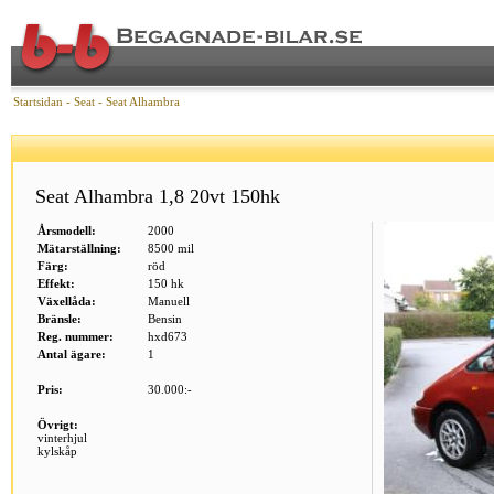
Startsidan
-
Seat
-
Seat Alhambra
Seat Alhambra 1,8 20vt 150hk
Årsmodell:
2000
Mätarställning:
8500 mil
Färg:
röd
Effekt:
150 hk
Växellåda:
Manuell
Bränsle:
Bensin
Reg. nummer:
hxd673
Antal ägare:
1
Pris:
30.000:-
Övrigt:
vinterhjul
kylskåp