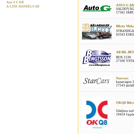
Aise 4 U KB
ANUS G AB
A-LINE HANDELS AB
SALDOVÄG
17562 JÄR
Bilcity Mäla
STRANDGA
63343 ESK
AB BIL-B
BOX 1530
27100 YST
Starcars
kassavägen 
17543 järfäl
OKQ8 Bilve
Glädjens traf
19454 Uppla