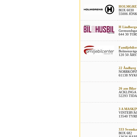
HOLMGREN
BOX 6030
55006 JÖN
H Lindbergs 
Germundsga
644 30 TO
Familjebilc
Bolmensväg
120 50 ÅRS
22 Åndberg 
NORRKÖPI
61138 NYK
26 ans Bila
ACKLINGA
52293 TID
3 A MASKI
VINTERVÄ
13540 TYR
333 Svensk
BOX 682
13626 HAN