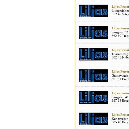
Liljas Perso
Ljungadalsga
352 46 Växj
Liljas Perso
Storgatan 11
362 30 Ting
Liljas Perso
Jutarnas väg
382 45 Nyb
Liljas Perso
Granitvägen
361 31 Emm
Liljas Perso
Storgatan 41
387 34 Bor
Liljas Perso
Kungsvägen
385 40 Berg