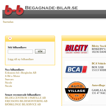
Startsidan
Bilcity Sto
Sök bilhandlare:
RINKEBYV
18236 DA
Lägg till ny bilhandlare
BCA Vehicle
BOX 5208
Nya bilhandlare:
15113 SÖD
Erikssons bil i Borgholm AB
Jt Bil o Motor
Starcars
Nicole
Autovillage
Nicole
GAMLA LA
131 47 NA
Senast recenserade bilhandlare:
BILDELCENTRUM I PARTILLE AB
ERICSSONS BILDEMONTERING AB
BJÖRKLINGE BILSERVICE AB