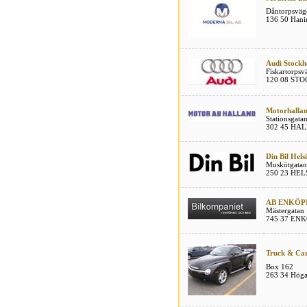
Dåntorpsväg
136 50 Hani
Audi Stock
Fiskartorpsv
120 08 ST
Motorhalla
Stationsgata
302 45 HA
Din Bil Hels
Muskötgatan
250 23 HE
AB ENKÖP
Mästergatan 
745 37 EN
Truck & Ca
Box 162
263 34 Höga