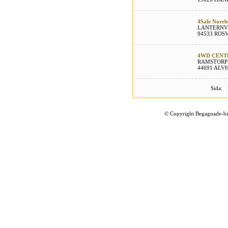
4Sale Norrb
LANTERNV
94533 ROS
4WD CENT
RAMSTORP 
44691 ALV
Sida:
©
Copyright Begagnade-bil