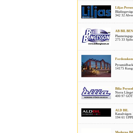
Liljas Perso
Blädingeväg
342 32 Alves
AB BIL BE
Planteringsg
275 33 Sjöb
Fordonskons
Pyramidback
14175 Kung
Bilia Person
Norra Långe
400 97 GÖ
ALD BIL
Kanalvägen 
194 61 UP
Moderna Bi