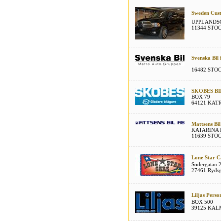
Sweden Cus
UPPLANDS
11344 ST
Svenska Bil
16482 ST
SKOBES BI
BOX 79
64121 KA
Mattsens Bi
KATARINA 
11639 ST
Lone Star C
Södergatan 
27461 Ryds
Liljas Perso
BOX 500
39125 KA