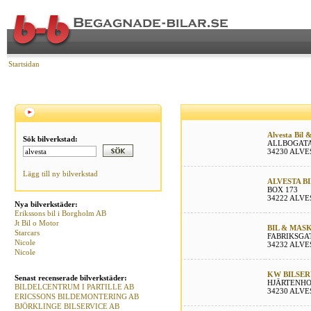
Startsidan
Alvesta Bil 
Sök bilverkstad:
ALLBOGATA
34230 ALVE
Lägg till ny bilverkstad
ALVESTA B
BOX 173
34222 ALVE
Nya bilverkstäder:
Erikssons bil i Borgholm AB
Jt Bil o Motor
BIL & MAS
Starcars
FABRIKSGA
Nicole
34232 ALVE
Nicole
KW BILSER
Senast recenserade bilverkstäder:
HJÄRTENH
BILDELCENTRUM I PARTILLE AB
34230 ALVE
ERICSSONS BILDEMONTERING AB
BJÖRKLINGE BILSERVICE AB