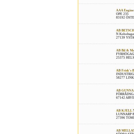
AAA Engine
OPE 235
83192 ÖST
AB BETSC
N Koboltaga
27139 YST
AB Bil & Mo
FYRHÖGAG
25375 HEL
AB Frisk´s B
INDUSTRIG
58277 LIN
AB GUNNA
FÖRRÅDSG
67142 ARV
AB KJELL 
LUNNARP 
27396 TOM
AB MELLA