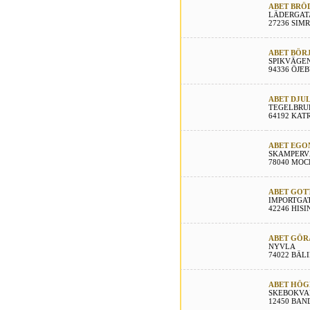
ABET BRÖ
LÄDERGAT
27236 SIM
ABET BÖR
SPIKVÄGEN
94336 ÖJE
ABET DJU
TEGELBRU
64192 KA
ABET EGO
SKAMPERV
78040 MOC
ABET GOT
IMPORTGAT
42246 HIS
ABET GÖR
NYVLA
74022 BÄL
ABET HÖG
SKEBOKVA
12450 BA