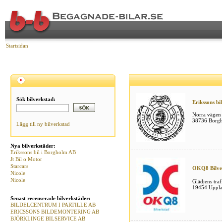
Startsidan
Sök bilverkstad:
Erikssons bi
Norra vägen
38736 Borg
Lägg till ny bilverkstad
Nya bilverkstäder:
Erikssons bil i Borgholm AB
Jt Bil o Motor
Starcars
OKQ8 Bilve
Nicole
Nicole
Glädjens traf
19454 Uppla
Senast recenserade bilverkstäder:
BILDELCENTRUM I PARTILLE AB
ERICSSONS BILDEMONTERING AB
BJÖRKLINGE BILSERVICE AB