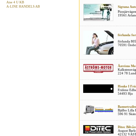
Aise 4 U KB
A-LINE HANDELS AB
Sigtuna Aut
Pionjärvägen
19561 Arlan
förlunda fo
förlunda 805
70591 Öreb
Åströms Mo
Kalkstensvä
224 78 Lun
Henke I Frid
Fridene Ed
54493 Hjo
Bamsetraile
Bjälbo Lilla 
596 91 Skän
Ditec Bilvå
August Bark
42132 VÄS