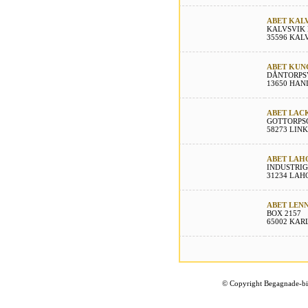
ABET KAL
KALVSVIK
35596 KAL
ABET KUN
DÅNTORPS
13650 HAN
ABET LAC
GOTTORPS
58273 LIN
ABET LAH
INDUSTRIG
31234 LA
ABET LENN
BOX 2157
65002 KAR
©
Copyright Begagnade-bil