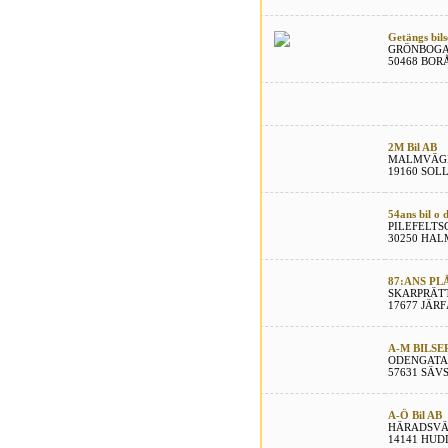
Getängs bils
GRÖNBOGA
50468 BOR
2M Bil AB
MALMVÄGE
19160 SO
54ans bil o 
PILEFELTS
30250 HA
87:ANS PL
SKARPRÄT
17677 JÄR
A-M BILSE
ODENGATA
57631 SÄV
A-Ö Bil AB
HÄRADSVÄ
14141 HUD