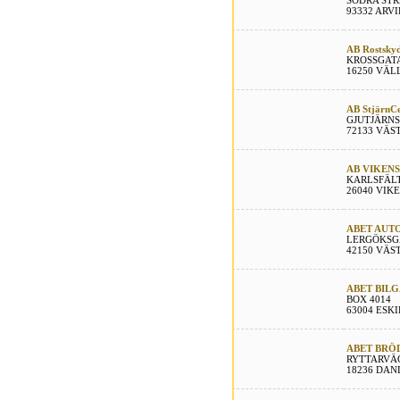
SÖDRA ST
93332 ARV
AB Rostsky
KROSSGAT
16250 VÄL
AB StjärnC
GJUTJÄRNS
72133 VÄS
AB VIKENS
KARLSFÄL
26040 VIK
ABET AUT
LERGÖKSG
42150 VÄS
ABET BIL
BOX 4014
63004 ESK
ABET BRÖ
RYTTARVÄ
18236 DA